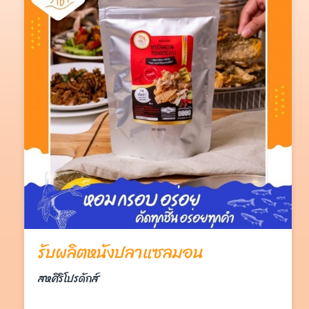
รับผลิตหนังปลาแซลมอน
สหศิริโปรดักส์