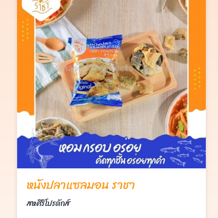
หนังปลาแซลมอน ราชา
สหศิริโปรดักส์