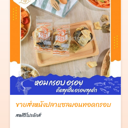
ขายส่งหนังปลาแซลมอนทอดกรอบ
สหศิริโปรดักส์