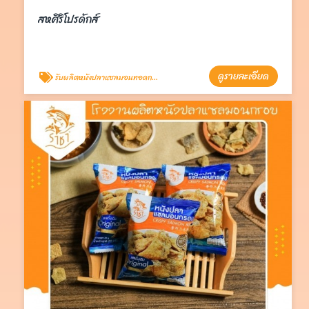
สหศิริโปรดักส์
ดูรายละเอียด
รับผลิตหนังปลาแซลมอนทอดกรอบ OEM