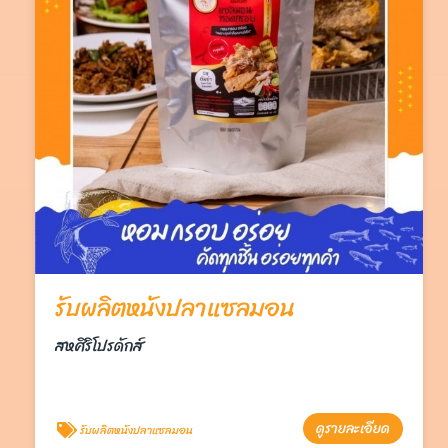
รับผลิตหนังปลาแซลมอน
สหศิริโปรดักส์
ดูรายละเอียด
รับผลิตหนังปลาแซลมอน