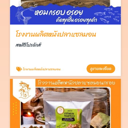
โรงงานผลิตหนังปลาแซลมอน
สหศิริโปรดักส์
ดูรายละเอียด
โรงงานผลิตหนังปลาแซลมอน