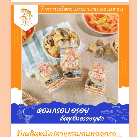
รับผลิตหนังปลาแซลมอนทอดกรอบ OEM