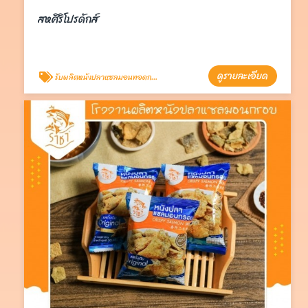
สหศิริโปรดักส์
ดูรายละเอียด
รับผลิตหนังปลาแซลมอนทอดกรอบ OEM