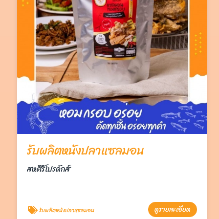
รับผลิตหนังปลาแซลมอน
สหศิริโปรดักส์
ดูรายละเอียด
รับผลิตหนังปลาแซลมอน