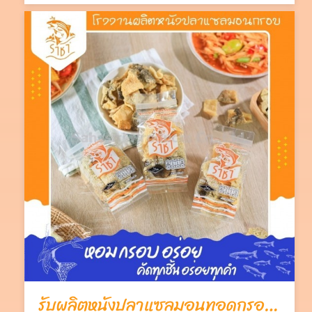
รับผลิตหนังปลาแซลมอนทอดกรอบ OEM