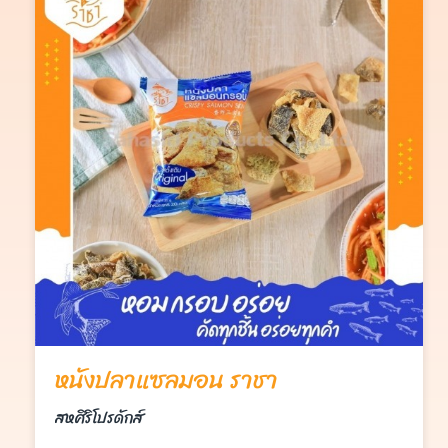
หนังปลาแซลมอน ราชา
สหศิริโปรดักส์