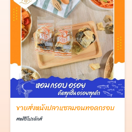
ขายส่งหนังปลาแซลมอนทอดกรอบ
สหศิริโปรดักส์