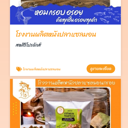
โรงงานผลิตหนังปลาแซลมอน
สหศิริโปรดักส์
ดูรายละเอียด
โรงงานผลิตหนังปลาแซลมอน